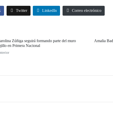
k
Twitter
LinkedIn
Correo electrónico
arolina Zúñiga seguirá formando parte del muro
Amalia Bade
ojillo en Primera Nacional
nterior