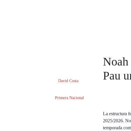
Noah 
Publicado el
21/07/2025
Pau u
Por
David Costa
En
Primera Nacional
La estructura 
2025/2026. Noa
temporada comp