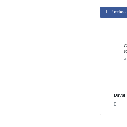
Faceboo
C
r
A
David