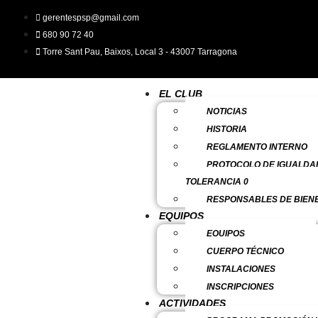
gerentespsp@gmail.com
680 90 72 40
Torre Sant Pau, Baixos, Local 3 - 43007 Tarragona
EL CLUB
NOTICIAS
HISTORIA
REGLAMENTO INTERNO
PROTOCOLO DE IGUALDAD
TOLERANCIA 0
RESPONSABLES DE BIENE
EQUIPOS
EQUIPOS
CUERPO TÉCNICO
INSTALACIONES
INSCRIPCIONES
ACTIVIDADES