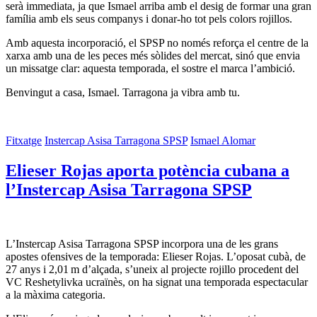
serà immediata, ja que Ismael arriba amb el desig de formar una gran
família amb els seus companys i donar-ho tot pels colors rojillos.
Amb aquesta incorporació, el SPSP no només reforça el centre de la
xarxa amb una de les peces més sòlides del mercat, sinó que envia
un missatge clar: aquesta temporada, el sostre el marca l’ambició.
Benvingut a casa, Ismael. Tarragona ja vibra amb tu.
Fitxatge
Instercap Asisa Tarragona SPSP
Ismael Alomar
Elieser Rojas aporta potència cubana a
l’Instercap Asisa Tarragona SPSP
L’Instercap Asisa Tarragona SPSP incorpora una de les grans
apostes ofensives de la temporada: Elieser Rojas. L’oposat cubà, de
27 anys i 2,01 m d’alçada, s’uneix al projecte rojillo procedent del
VC Reshetylivka ucraïnès, on ha signat una temporada espectacular
a la màxima categoria.