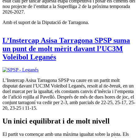
estat clau per tancar aquesta etapa competitiva i posar els ciments del
nou projecte de l’entitat a la Superlliga 2 de la pròxima temporada
2026-2027.
Amb el suport de la Diputació de Tarragona.
L’Instercap Asisa Tarragona SPSP suma
un punt de molt mèrit davant l’UC3M
Voleibol Leganés
L’Instercap Asisa Tarragona SPSP va caure en un partit molt
disputat davant l’UC3M Voleibol Leganés, resolt al
tie-break
, en un
duel marcat per la igualtat, els constants canvis d’inèrcia i l’empenta
de l’afició rojilla al Pavelló. Després de més de dues hores de joc, el
conjunt tarragoní va cedir per 2-3, amb parcials de 22-25, 25-17, 25-
20, 23-25 i 11-15.
Un inici equilibrat i de molt nivell
El partit va començar amb una màxima igualtat sobre la pista. Els