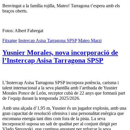
Benvingut a la família rojilla, Mateo! Tarragona t’espera amb els
braços oberts.
Fotos: Albert Fabregat
Fitxatge
Instercap Asisa Tarragona SPSP
Mateo Marzi
Yusnier Morales, nova incorporació de
l’Instercap Asisa Tarragona SPSP
L’Instercap Asisa Tarragona SPSP incorpora potència, carisma i
talent internacional a la seva plantilla amb l’arribada de Yusnier
Morales Ponce de León, receptor cubà de 22 anys que formarà part
de l’equip durant la temporada 2025/2026.
Amb una alçada d’1,95 m, Yusnier és un jugador explosiu, amb una
gran capacitat de resolució ofensiva i una personalitat enèrgica que
encomana energia tant dins com fora de la pista. La seva
incorporació suposa un salt de qualitat per al conjunt dirigit per
Vlado Stevovski, que continua apostant per reforçar la seva