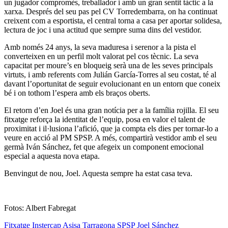
un jugador compromès, treballador i amb un gran sentit tàctic a la
xarxa. Després del seu pas pel CV Torredembarra, on ha continuat
creixent com a esportista, el central torna a casa per aportar solidesa,
lectura de joc i una actitud que sempre suma dins del vestidor.
Amb només 24 anys, la seva maduresa i serenor a la pista el
converteixen en un perfil molt valorat pel cos tècnic. La seva
capacitat per moure’s en bloqueig serà una de les seves principals
virtuts, i amb referents com Julián García-Torres al seu costat, té al
davant l’oportunitat de seguir evolucionant en un entorn que coneix
bé i on tothom l’espera amb els braços oberts.
El retorn d’en Joel és una gran notícia per a la família rojilla. El seu
fitxatge reforça la identitat de l’equip, posa en valor el talent de
proximitat i il·lusiona l’afició, que ja compta els dies per tornar-lo a
veure en acció al PM SPSP. A més, compartirà vestidor amb el seu
germà Iván Sánchez, fet que afegeix un component emocional
especial a aquesta nova etapa.
Benvingut de nou, Joel. Aquesta sempre ha estat casa teva.
Fotos: Albert Fabregat
Fitxatge
Instercap Asisa Tarragona SPSP
Joel Sánchez