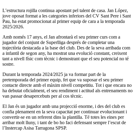
L’estructura rojilla continua apostant pel talent de casa. Jan López,
jove oposat format a les categories inferiors del CV Sant Pere i Sant
Pau, ha estat promocionat al primer equip de cara a la temporada
2025/2026.
Amb només 17 anys, el Jan afrontarà el seu primer curs com a
jugador del conjunt de Superlliga després de completar una
trajectòria destacada a la base del club. Des de la seva arribada com
a infantil de segon any, ha mostrat una evolució constant, creixent
tant a nivell físic com tècnic i demostrant que el seu potencial no té
sostre.
Durant la temporada 2024/2025 ja va formar part de la
pretemporada del primer equip, fet que va suposar el seu primer
contacte directe amb el màxim nivell competitiu. Tot i que encara no
ha debutat oficialment, el seu rendiment i actitud als entrenaments no
van passar desapercebuts per al cos tècnic.
El Jan és un jugador amb una projecció enorme, i des del club es
confia plenament en la seva capacitat per continuar evolucionant i
convertir-se en un referent dins la plantilla. Té totes les eines per
arribar molt lluny, i tant de bo ho faci defensant sempre l’escut de
l’Instercap Asisa Tarragona SPSP.