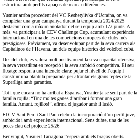
estructura amb perfils capaços de marcar diferències.
Yusnier arriba procedent del VC Reshetylivka d’Ucraïna, on va
completar una gran campanya durant la temporada 2024/2025,
destacant com a màxim anotador del seu equip amb 172 punts. A
més, va participar a la CEV Challenge Cup, acumulant experiència
internacional en una de les competicions europees de clubs més
prestigioses. Prèviament, va desenvolupar part de la seva carrera als
Capitalinos de l’Havana, un dels equips històrics del voleibol cubà.
Des del club, es valora molt positivament la seva capacitat ofensiva,
la seva versatilitat en recepció i la seva ambició competitiva. El seu
fitxatge respon a una intenció clara: pujar el nivell de l’equip i
construir una plantilla preparada per afrontar els grans reptes de la
Superlliga amb garanties.
Tot i que encara no ha arribat a Espanya, Yusnier ja se sent part de la
família rojilla: “Tinc moltes ganes d’arribar i formar una gran
família. Amunt, rojillos!”, afirma el jugador amb il·lusió.
El CV Sant Pere i Sant Pau celebra la incorporació d’un perfil jove,
ambiciós i amb experiència internacional. Sens dubte, una de les
peces clau del projecte 25/26.
Benvingut, Yusnier! Tarragona t’espera amb els braços oberts.