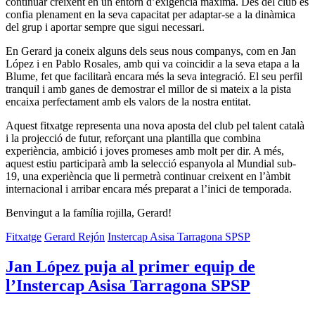
continuar creixent en un entorn d’exigència màxima. Des del club es
confia plenament en la seva capacitat per adaptar-se a la dinàmica
del grup i aportar sempre que sigui necessari.
En Gerard ja coneix alguns dels seus nous companys, com en Jan
López i en Pablo Rosales, amb qui va coincidir a la seva etapa a la
Blume, fet que facilitarà encara més la seva integració. El seu perfil
tranquil i amb ganes de demostrar el millor de si mateix a la pista
encaixa perfectament amb els valors de la nostra entitat.
Aquest fitxatge representa una nova aposta del club pel talent català
i la projecció de futur, reforçant una plantilla que combina
experiència, ambició i joves promeses amb molt per dir. A més,
aquest estiu participarà amb la selecció espanyola al Mundial sub-
19, una experiència que li permetrà continuar creixent en l’àmbit
internacional i arribar encara més preparat a l’inici de temporada.
Benvingut a la família rojilla, Gerard!
Fitxatge
Gerard Rejón
Instercap Asisa Tarragona SPSP
Jan López puja al primer equip de
l’Instercap Asisa Tarragona SPSP