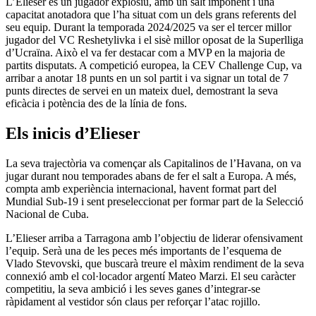
L’Elieser és un jugador explosiu, amb un salt imponent i una
capacitat anotadora que l’ha situat com un dels grans referents del
seu equip. Durant la temporada 2024/2025 va ser el tercer millor
jugador del VC Reshetylivka i el sisè millor oposat de la Superlliga
d’Ucraïna. Això el va fer destacar com a MVP en la majoria de
partits disputats. A competició europea, la CEV Challenge Cup, va
arribar a anotar 18 punts en un sol partit i va signar un total de 7
punts directes de servei en un mateix duel, demostrant la seva
eficàcia i potència des de la línia de fons.
Els inicis d’Elieser
La seva trajectòria va començar als Capitalinos de l’Havana, on va
jugar durant nou temporades abans de fer el salt a Europa. A més,
compta amb experiència internacional, havent format part del
Mundial Sub-19 i sent preseleccionat per formar part de la Selecció
Nacional de Cuba.
L’Elieser arriba a Tarragona amb l’objectiu de liderar ofensivament
l’equip. Serà una de les peces més importants de l’esquema de
Vlado Stevovski, que buscarà treure el màxim rendiment de la seva
connexió amb el col·locador argentí Mateo Marzi. El seu caràcter
competitiu, la seva ambició i les seves ganes d’integrar-se
ràpidament al vestidor són claus per reforçar l’atac rojillo.