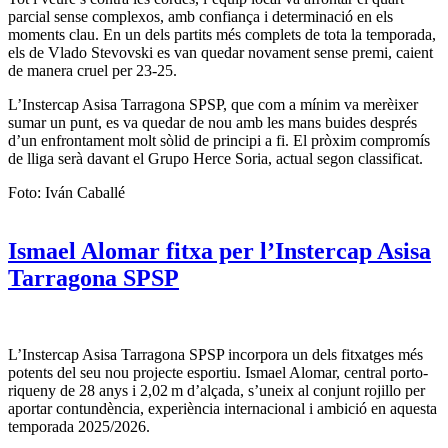
parcial sense complexos, amb confiança i determinació en els
moments clau. En un dels partits més complets de tota la temporada,
els de Vlado Stevovski es van quedar novament sense premi, caient
de manera cruel per 23-25.
L’Instercap Asisa Tarragona SPSP, que com a mínim va merèixer
sumar un punt, es va quedar de nou amb les mans buides després
d’un enfrontament molt sòlid de principi a fi. El pròxim compromís
de lliga serà davant el Grupo Herce Soria, actual segon classificat.
Foto: Iván Caballé
Ismael Alomar fitxa per l’Instercap Asisa
Tarragona SPSP
L’Instercap Asisa Tarragona SPSP incorpora un dels fitxatges més
potents del seu nou projecte esportiu. Ismael Alomar, central porto-
riqueny de 28 anys i 2,02 m d’alçada, s’uneix al conjunt rojillo per
aportar contundència, experiència internacional i ambició en aquesta
temporada 2025/2026.