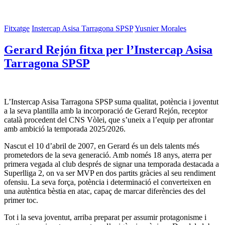
Fitxatge
Instercap Asisa Tarragona SPSP
Yusnier Morales
Gerard Rejón fitxa per l’Instercap Asisa
Tarragona SPSP
L’Instercap Asisa Tarragona SPSP suma qualitat, potència i joventut
a la seva plantilla amb la incorporació de Gerard Rejón, receptor
català procedent del CNS Vòlei, que s’uneix a l’equip per afrontar
amb ambició la temporada 2025/2026.
Nascut el 10 d’abril de 2007, en Gerard és un dels talents més
prometedors de la seva generació. Amb només 18 anys, aterra per
primera vegada al club després de signar una temporada destacada a
Superlliga 2, on va ser MVP en dos partits gràcies al seu rendiment
ofensiu. La seva força, potència i determinació el converteixen en
una autèntica bèstia en atac, capaç de marcar diferències des del
primer toc.
Tot i la seva joventut, arriba preparat per assumir protagonisme i