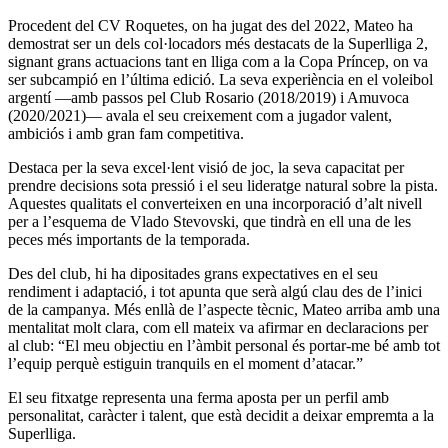
Procedent del CV Roquetes, on ha jugat des del 2022, Mateo ha
demostrat ser un dels col·locadors més destacats de la Superlliga 2,
signant grans actuacions tant en lliga com a la Copa Príncep, on va
ser subcampió en l’última edició. La seva experiència en el voleibol
argentí —amb passos pel Club Rosario (2018/2019) i Amuvoca
(2020/2021)— avala el seu creixement com a jugador valent,
ambiciós i amb gran fam competitiva.
Destaca per la seva excel·lent visió de joc, la seva capacitat per
prendre decisions sota pressió i el seu lideratge natural sobre la pista.
Aquestes qualitats el converteixen en una incorporació d’alt nivell
per a l’esquema de Vlado Stevovski, que tindrà en ell una de les
peces més importants de la temporada.
Des del club, hi ha dipositades grans expectatives en el seu
rendiment i adaptació, i tot apunta que serà algú clau des de l’inici
de la campanya. Més enllà de l’aspecte tècnic, Mateo arriba amb una
mentalitat molt clara, com ell mateix va afirmar en declaracions per
al club: “El meu objectiu en l’àmbit personal és portar-me bé amb tot
l’equip perquè estiguin tranquils en el moment d’atacar.”
El seu fitxatge representa una ferma aposta per un perfil amb
personalitat, caràcter i talent, que està decidit a deixar empremta a la
Superlliga.