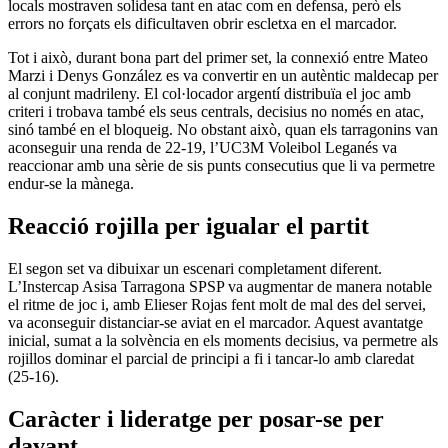
locals mostraven solidesa tant en atac com en defensa, però els
errors no forçats els dificultaven obrir escletxa en el marcador.
Tot i això, durant bona part del primer set, la connexió entre Mateo
Marzi i Denys González es va convertir en un autèntic maldecap per
al conjunt madrileny. El col·locador argentí distribuïa el joc amb
criteri i trobava també els seus centrals, decisius no només en atac,
sinó també en el bloqueig. No obstant això, quan els tarragonins van
aconseguir una renda de 22-19, l’UC3M Voleibol Leganés va
reaccionar amb una sèrie de sis punts consecutius que li va permetre
endur-se la mànega.
Reacció rojilla per igualar el partit
El segon set va dibuixar un escenari completament diferent.
L’Instercap Asisa Tarragona SPSP va augmentar de manera notable
el ritme de joc i, amb Elieser Rojas fent molt de mal des del servei,
va aconseguir distanciar-se aviat en el marcador. Aquest avantatge
inicial, sumat a la solvència en els moments decisius, va permetre als
rojillos dominar el parcial de principi a fi i tancar-lo amb claredat
(25-16).
Caràcter i lideratge per posar-se per
davant