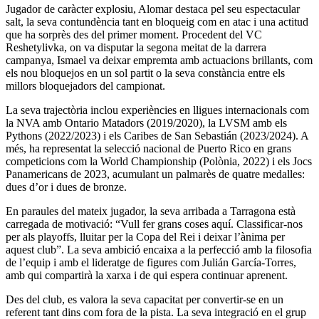
Jugador de caràcter explosiu, Alomar destaca pel seu espectacular
salt, la seva contundència tant en bloqueig com en atac i una actitud
que ha sorprès des del primer moment. Procedent del VC
Reshetylivka, on va disputar la segona meitat de la darrera
campanya, Ismael va deixar empremta amb actuacions brillants, com
els nou bloquejos en un sol partit o la seva constància entre els
millors bloquejadors del campionat.
La seva trajectòria inclou experiències en lligues internacionals com
la NVA amb Ontario Matadors (2019/2020), la LVSM amb els
Pythons (2022/2023) i els Caribes de San Sebastián (2023/2024). A
més, ha representat la selecció nacional de Puerto Rico en grans
competicions com la World Championship (Polònia, 2022) i els Jocs
Panamericans de 2023, acumulant un palmarès de quatre medalles:
dues d’or i dues de bronze.
En paraules del mateix jugador, la seva arribada a Tarragona està
carregada de motivació: “Vull fer grans coses aquí. Classificar-nos
per als playoffs, lluitar per la Copa del Rei i deixar l’ànima per
aquest club”. La seva ambició encaixa a la perfecció amb la filosofia
de l’equip i amb el lideratge de figures com Julián García-Torres,
amb qui compartirà la xarxa i de qui espera continuar aprenent.
Des del club, es valora la seva capacitat per convertir-se en un
referent tant dins com fora de la pista. La seva integració en el grup