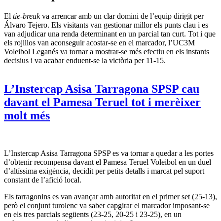
El
tie-break
va arrencar amb un clar domini de l’equip dirigit per
Álvaro Tejero. Els visitants van gestionar millor els punts clau i es
van adjudicar una renda determinant en un parcial tan curt. Tot i que
els rojillos van aconseguir acostar-se en el marcador, l’UC3M
Voleibol Leganés va tornar a mostrar-se més efectiu en els instants
decisius i va acabar enduent-se la victòria per 11-15.
L’Instercap Asisa Tarragona SPSP cau
davant el Pamesa Teruel tot i merèixer
molt més
L’Instercap Asisa Tarragona SPSP es va tornar a quedar a les portes
d’obtenir recompensa davant el Pamesa Teruel Voleibol en un duel
d’altíssima exigència, decidit per petits detalls i marcat pel suport
constant de l’afició local.
Els tarragonins es van avançar amb autoritat en el primer set (25-13),
però el conjunt turolenc va saber capgirar el marcador imposant-se
en els tres parcials següents (23-25, 20-25 i 23-25), en un