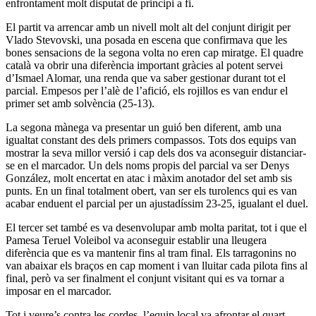
enfrontament molt disputat de principi a fi.
El partit va arrencar amb un nivell molt alt del conjunt dirigit per
Vlado Stevovski, una posada en escena que confirmava que les
bones sensacions de la segona volta no eren cap miratge. El quadre
català va obrir una diferència important gràcies al potent servei
d’Ismael Alomar, una renda que va saber gestionar durant tot el
parcial. Empesos per l’alè de l’afició, els rojillos es van endur el
primer set amb solvència (25-13).
La segona mànega va presentar un guió ben diferent, amb una
igualtat constant des dels primers compassos. Tots dos equips van
mostrar la seva millor versió i cap dels dos va aconseguir distanciar-
se en el marcador. Un dels noms propis del parcial va ser Denys
González, molt encertat en atac i màxim anotador del set amb sis
punts. En un final totalment obert, van ser els turolencs qui es van
acabar enduent el parcial per un ajustadíssim 23-25, igualant el duel.
El tercer set també es va desenvolupar amb molta paritat, tot i que el
Pamesa Teruel Voleibol va aconseguir establir una lleugera
diferència que es va mantenir fins al tram final. Els tarragonins no
van abaixar els braços en cap moment i van lluitar cada pilota fins al
final, però va ser finalment el conjunt visitant qui es va tornar a
imposar en el marcador.
Tot i veure’s contra les cordes, l’equip local va afrontar el quart