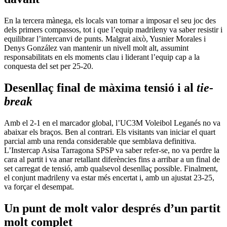
En la tercera mànega, els locals van tornar a imposar el seu joc des
dels primers compassos, tot i que l’equip madrileny va saber resistir i
equilibrar l’intercanvi de punts. Malgrat això, Yusnier Morales i
Denys González van mantenir un nivell molt alt, assumint
responsabilitats en els moments clau i liderant l’equip cap a la
conquesta del set per 25-20.
Desenllaç final de màxima tensió i al
tie-
break
Amb el 2-1 en el marcador global, l’UC3M Voleibol Leganés no va
abaixar els braços. Ben al contrari. Els visitants van iniciar el quart
parcial amb una renda considerable que semblava definitiva.
L’Instercap Asisa Tarragona SPSP va saber refer-se, no va perdre la
cara al partit i va anar retallant diferències fins a arribar a un final de
set carregat de tensió, amb qualsevol desenllaç possible. Finalment,
el conjunt madrileny va estar més encertat i, amb un ajustat 23-25,
va forçar el desempat.
Un punt de molt valor després d’un partit
molt complet