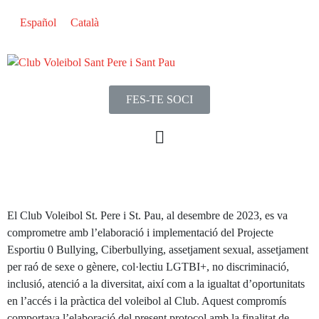
Español
Català
FES-TE SOCI
El Club Voleibol St. Pere i St. Pau, al desembre de 2023, es va
comprometre amb l’elaboració i implementació del Projecte
Esportiu 0 Bullying, Ciberbullying, assetjament sexual, assetjament
per raó de sexe o gènere, col·lectiu LGTBI+, no discriminació,
inclusió, atenció a la diversitat, així com a la igualtat d’oportunitats
en l’accés i la pràctica del voleibol al Club. Aquest compromís
comportava l’elaboració del present protocol amb la finalitat de