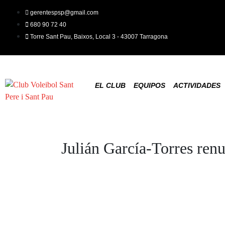
gerentespsp@gmail.com
680 90 72 40
Torre Sant Pau, Baixos, Local 3 - 43007 Tarragona
EL CLUB
EQUIPOS
ACTIVIDADES
Julián García-Torres ren