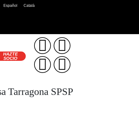
Español
Català
HAZTE
SOCIO
isa Tarragona SPSP