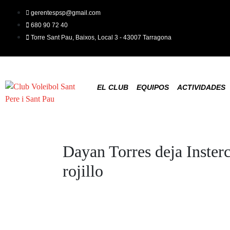
gerentespsp@gmail.com
680 90 72 40
Torre Sant Pau, Baixos, Local 3 - 43007 Tarragona
EL CLUB
EQUIPOS
ACTIVIDADES
Dayan Torres deja Inste
rojillo