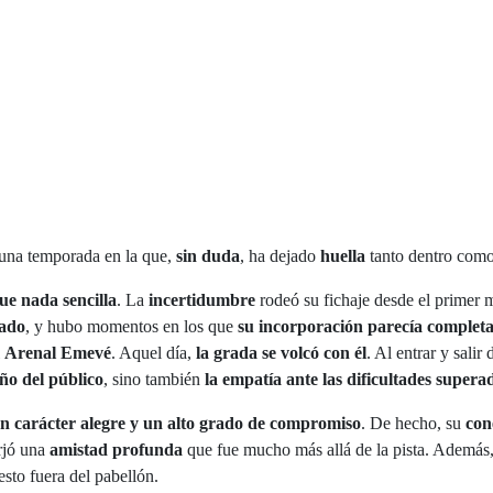
 una temporada en la que,
sin duda
, ha dejado
huella
tanto dentro como 
fue nada sencilla
. La
incertidumbre
rodeó su fichaje desde el primer 
sado
, y hubo momentos en los que
su incorporación parecía complet
l
Arenal Emevé
. Aquel día,
la grada se volcó con él
. Al entrar y salir 
iño del público
, sino también
la empatía ante las dificultades supera
 carácter alegre y un alto grado de compromiso
. De hecho, su
con
rjó una
amistad profunda
que fue mucho más allá de la pista. Además
sto fuera del pabellón.