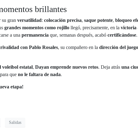
omentos brillantes
r su gran
versatilidad
:
colocación precisa
,
saque potente
,
bloqueo ef
sus
grandes momentos como rojillo
llegó, precisamente, en la
victori
carse a una
permanencia
que, semanas después, acabó
certificándose
.
 rivalidad con Pablo Rosales
, su compañero en la
dirección del jueg
 voleibol estatal
,
Dayan emprende nuevos retos
. Deja atrás
una ciu
 para que
no le faltara de nada
.
ueva etapa!
Salidas