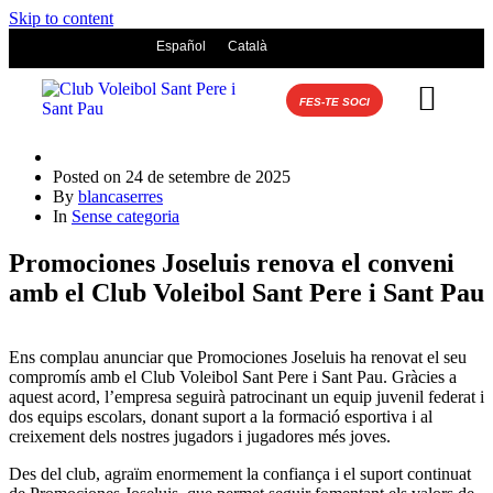
Skip to content
Español
Català
FES-TE SOCI
Posted on
24 de setembre de 2025
By
blancaserres
In
Sense categoria
Promociones Joseluis renova el conveni
amb el Club Voleibol Sant Pere i Sant Pau
Ens complau anunciar que Promociones Joseluis ha renovat el seu
compromís amb el Club Voleibol Sant Pere i Sant Pau. Gràcies a
aquest acord, l’empresa seguirà patrocinant un equip juvenil federat i
dos equips escolars, donant suport a la formació esportiva i al
creixement dels nostres jugadors i jugadores més joves.
Des del club, agraïm enormement la confiança i el suport continuat