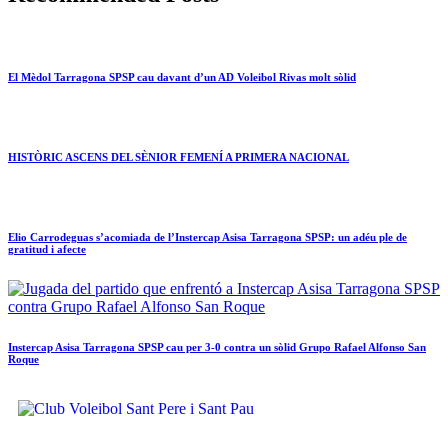
El Mèdol Tarragona SPSP cau davant d’un AD Voleibol Rivas molt sòlid
HISTÒRIC ASCENS DEL SÈNIOR FEMENÍ A PRIMERA NACIONAL
Elio Carrodeguas s’acomiada de l’Instercap Asisa Tarragona SPSP: un adéu ple de
gratitud i afecte
Instercap Asisa Tarragona SPSP cau per 3-0 contra un sòlid Grupo Rafael Alfonso San
Roque