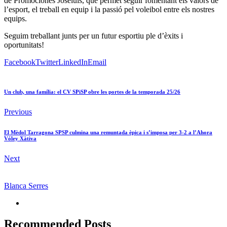
de Promociones Joseluis, que permet seguir fomentant els valors de
l’esport, el treball en equip i la passió pel voleibol entre els nostres
equips.
Seguim treballant junts per un futur esportiu ple d’èxits i
oportunitats!
Facebook
Twitter
LinkedIn
Email
Un club, una família: el CV SPiSP obre les portes de la temporada 25/26
Previous
El Mèdol Tarragona SPSP culmina una remuntada èpica i s’imposa per 3-2 a l’Ahora
Vóley Xàtiva
Next
Blanca Serres
Recommended Posts