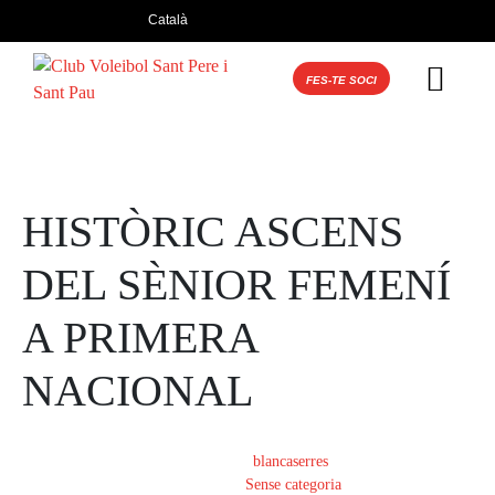
Català
FES-TE SOCI
HISTÒRIC ASCENS
DEL SÈNIOR FEMENÍ
A PRIMERA
NACIONAL
Posted on
28 de maig de 2025
By
blancaserres
In
Sense categoria