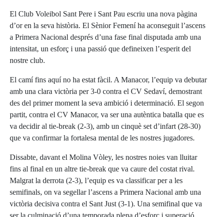
El Club Voleibol Sant Pere i Sant Pau escriu una nova pàgina
d’or en la seva història. El Sènior Femení ha aconseguit l’ascens
a Primera Nacional després d’una fase final disputada amb una
intensitat, un esforç i una passió que defineixen l’esperit del
nostre club.
El camí fins aquí no ha estat fàcil. A Manacor, l’equip va debutar
amb una clara victòria per 3-0 contra el CV Sedaví, demostrant
des del primer moment la seva ambició i determinació. El segon
partit, contra el CV Manacor, va ser una autèntica batalla que es
va decidir al tie-break (2-3), amb un cinquè set d’infart (28-30)
que va confirmar la fortalesa mental de les nostres jugadores.
Dissabte, davant el Molina Vòley, les nostres noies van lluitar
fins al final en un altre tie-break que va caure del costat rival.
Malgrat la derrota (2-3), l’equip es va classificar per a les
semifinals, on va segellar l’ascens a Primera Nacional amb una
victòria decisiva contra el Sant Just (3-1). Una semifinal que va
ser la culminació d’una temporada plena d’esforç i superació.