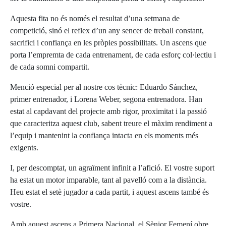
Aquesta fita no és només el resultat d’una setmana de
competició, sinó el reflex d’un any sencer de treball constant,
sacrifici i confiança en les pròpies possibilitats. Un ascens que
porta l’empremta de cada entrenament, de cada esforç col·lectiu i
de cada somni compartit.
Menció especial per al nostre cos tècnic: Eduardo Sánchez,
primer entrenador, i Lorena Weber, segona entrenadora. Han
estat al capdavant del projecte amb rigor, proximitat i la passió
que caracteritza aquest club, sabent treure el màxim rendiment a
l’equip i mantenint la confiança intacta en els moments més
exigents.
I, per descomptat, un agraïment infinit a l’afició. El vostre suport
ha estat un motor imparable, tant al pavelló com a la distància.
Heu estat el setè jugador a cada partit, i aquest ascens també és
vostre.
Amb aquest ascens a Primera Nacional, el Sènior Femení obre