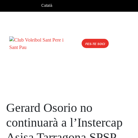
Català
EL
CLUB
EQUIPS
ACTIVITAT
CALENDAR
FES-TE SOCI
DE
PARTITS
PATROCINI
CONTACT
ENTRADES
Gerard Osorio no
continuarà a l’Instercap
Asisa Tarragona SPSP