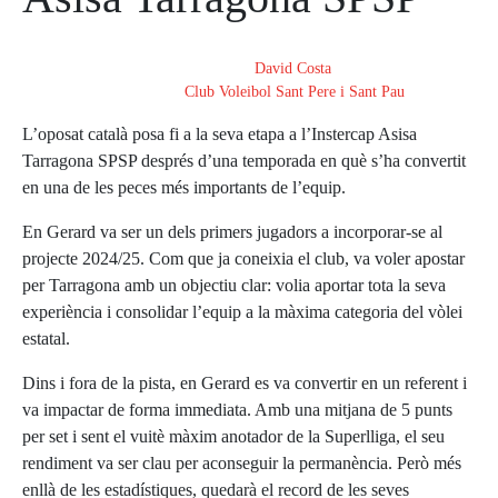
Posted on
15 de maig de 2025
By
David Costa
In
Club Voleibol Sant Pere i Sant Pau
L’oposat català posa fi a la seva etapa a l’Instercap Asisa
Tarragona SPSP després d’una temporada en què s’ha convertit
en una de les peces més importants de l’equip.
En Gerard va ser un dels primers jugadors a incorporar-se al
projecte 2024/25. Com que ja coneixia el club, va voler apostar
per Tarragona amb un objectiu clar: volia aportar tota la seva
experiència i consolidar l’equip a la màxima categoria del vòlei
estatal.
Dins i fora de la pista, en Gerard es va convertir en un referent i
va impactar de forma immediata. Amb una mitjana de 5 punts
per set i sent el vuitè màxim anotador de la Superlliga, el seu
rendiment va ser clau per aconseguir la permanència. Però més
enllà de les estadístiques, quedarà el record de les seves