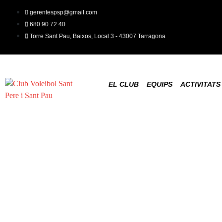
gerentespsp@gmail.com
680 90 72 40
Torre Sant Pau, Baixos, Local 3 - 43007 Tarragona
EL CLUB
EQUIPS
ACTIVITATS