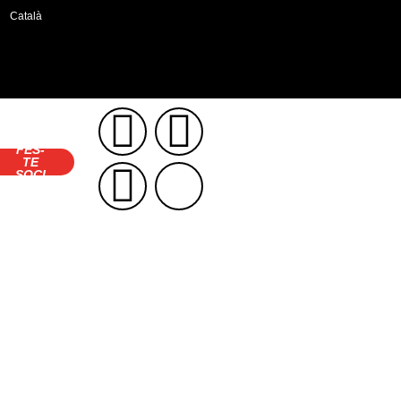
Català
FES-
TE
SOCI