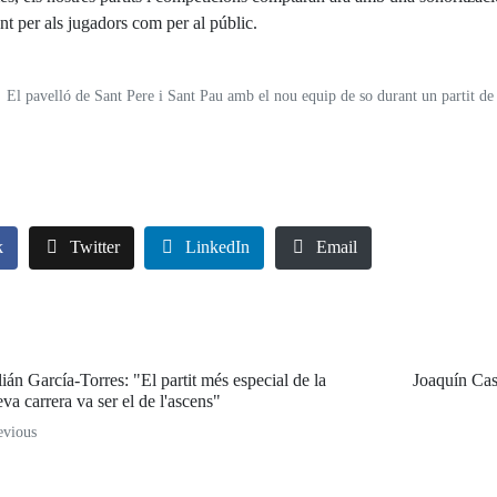
ant per als jugadors com per al públic.
El pavelló de Sant Pere i Sant Pau amb el nou equip de so durant un partit de 
k
Twitter
LinkedIn
Email
lián García-Torres: "El partit més especial de la
Joaquín Cast
va carrera va ser el de l'ascens"
evious