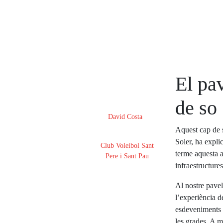
El pa
Posted on
18 de març de 2025
de so
By
David Costa
Aquest cap de s
In
Soler, ha expli
Club Voleibol Sant
terme aquesta a
Pere i Sant Pau
infraestructures
Al nostre pavel
l’experiència de
esdeveniments q
les grades. A m