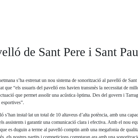
velló de Sant Pere i Sant Pa
etmana s’ha estrenat un nou sistema de sonorització al pavelló de Sant 
cat que “els usuaris del pavelló ens havien transmès la necessitat de mill
ctuació que permet assolir una acústica òptima. Des del govern i Tarrag
 esportives”.
ló s’han instal·lat un total de 10 altaveus d’alta potència, amb una capa
ls assistents i garantir una comunicació clara i efectiva. Amb el nou equi
ue es duguin a terme al pavelló comptin amb una megafonia de qualitat, 
és, els nostres partits i competicions comptaran ara amb una sonorització