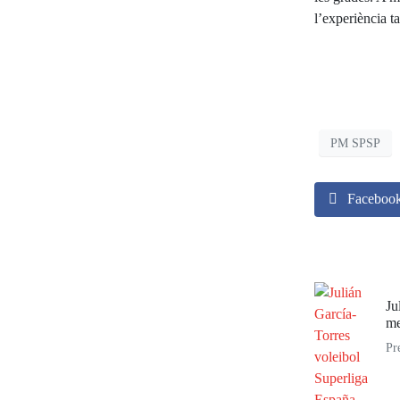
l’experiència t
PM SPSP
Faceboo
Ju
me
Pr