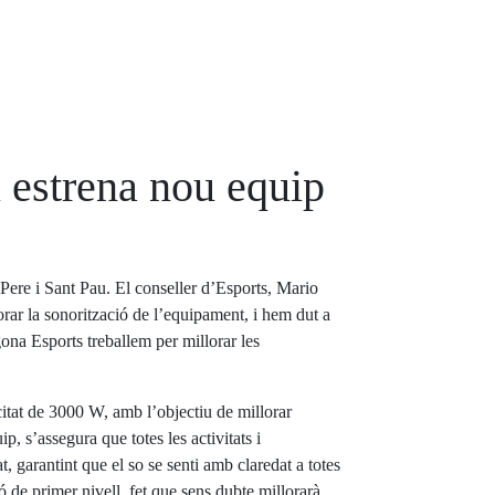
u estrena nou equip
Pere i Sant Pau. El conseller d’Esports, Mario
orar la sonorització de l’equipament, i hem dut a
ona Esports treballem per millorar les
citat de 3000 W, amb l’objectiu de millorar
p, s’assegura que totes les activitats i
garantint que el so se senti amb claredat a totes
 de primer nivell, fet que sens dubte millorarà