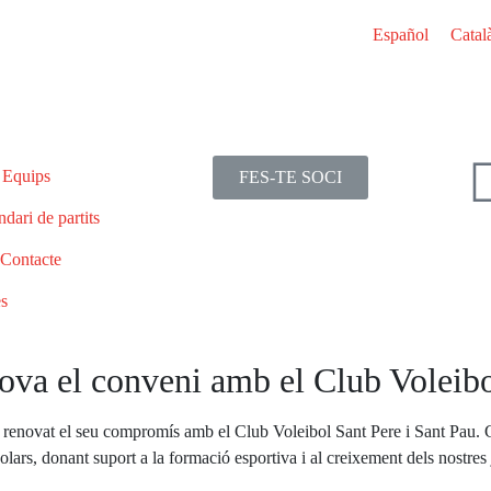
Español
Catal
Equips
FES-TE SOCI
dari de partits
Contacte
es
ova el conveni amb el Club Voleibo
enovat el seu compromís amb el Club Voleibol Sant Pere i Sant Pau. G
olars, donant suport a la formació esportiva i al creixement dels nostre