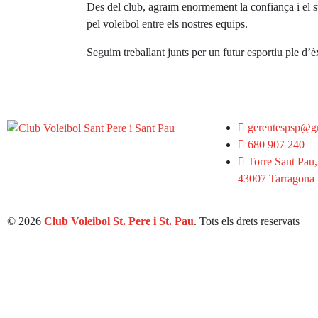
Des del club, agraïm enormement la confiança i el su
pel voleibol entre els nostres equips.
Seguim treballant junts per un futur esportiu ple d’èx
gerentespsp@g
680 907 240
Torre Sant Pau,
43007 Tarragona
© 2026
Club Voleibol St. Pere i St. Pau
. Tots els drets reservats