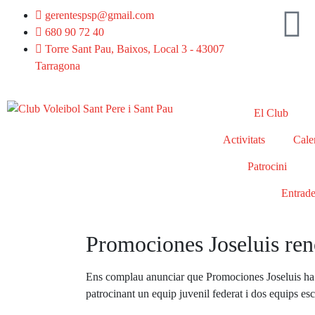
gerentespsp@gmail.com
680 90 72 40
Torre Sant Pau, Baixos, Local 3 - 43007
Tarragona
El Club
Activitats
Calen
Patrocini
Entrad
Promociones Joseluis ren
Ens complau anunciar que Promociones Joseluis ha r
patrocinant un equip juvenil federat i dos equips esc