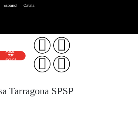
Español
Català
FES-
TE
SOCI
sisa Tarragona SPSP