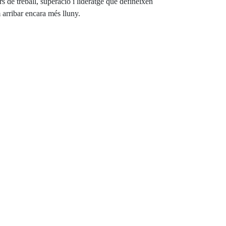
 de treball, superació i lideratge que defineixen
arribar encara més lluny.