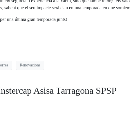
eix seguretat i experiència a la xarxa, sinó que també reforça els valors
s, sabent que el seu impacte serà clau en una temporada en què somiem 
A per una última gran temporada junts!
orres
Renovacions
Instercap Asisa Tarragona SPSP