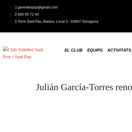
gerentespsp@gmail.com
680 90 72 40
Torre Sant Pau, Baixos, Local 3 - 43007 Tarragona
EL CLUB
EQUIPS
ACTIVITATS
Julián García-Torres ren