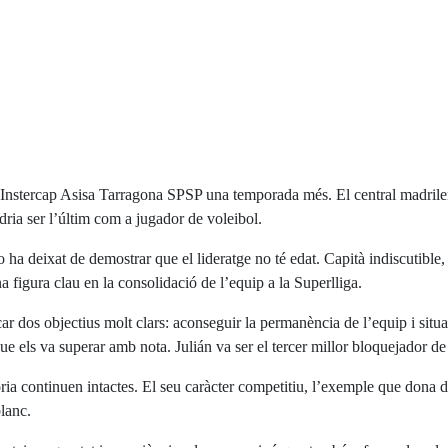
 l’Instercap Asisa Tarragona SPSP una temporada més. El central madril
odria ser l’últim com a jugador de voleibol.
 ha deixat de demostrar que el lideratge no té edat. Capità indiscutible, c
 figura clau en la consolidació de l’equip a la Superlliga.
 dos objectius molt clars: aconseguir la permanència de l’equip i situar
e els va superar amb nota. Julián va ser el tercer millor bloquejador de
ria continuen intactes. El seu caràcter competitiu, l’exemple que dona d
blanc.