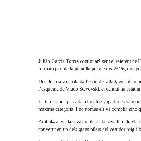
Julián García-Torres continuarà sent el referent de
formarà part de la plantilla per al curs 25/26, que p
Des de la seva arribada l’estiu del 2022, en Julián no
l’esquema de Vlado Stevovski, el central ha estat una
La temporada passada, el mateix jugador es va marcar
màxima categoria. I no només els va complir, sinó qu
Amb 44 anys, la seva ambició i la seva fam de victò
convertit en un dels grans pilars del vestidor roig-i-