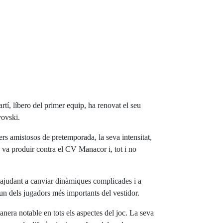
í, líbero del primer equip, ha renovat el seu
ovski.
mers amistosos de pretemporada, la seva intensitat,
s va produir contra el CV Manacor i, tot i no
, ajudant a canviar dinàmiques complicades i a
 un dels jugadors més importants del vestidor.
manera notable en tots els aspectes del joc. La seva