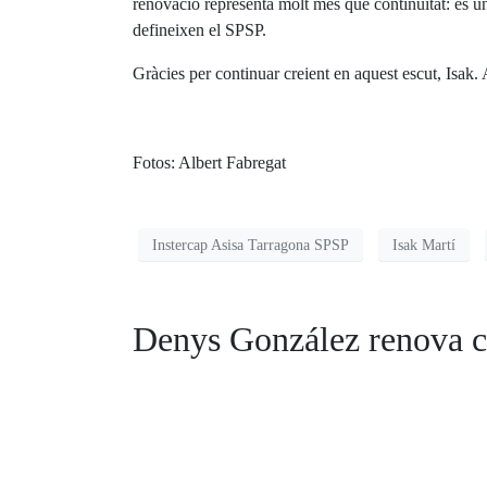
renovació representa molt més que continuïtat: és una
defineixen el SPSP.
Gràcies per continuar creient en aquest escut, Isak
Fotos: Albert Fabregat
Instercap Asisa Tarragona SPSP
Isak Martí
Denys González renova co