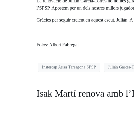
La renovació de Julián García-Torres no només garant
l’SPSP. Apostem per un dels nostres millors jugador
Gràcies per seguir creient en aquest escut, Julián. 
Fotos: Albert Fabregat
Instercap Asisa Tarragona SPSP
Julián García-T
Isak Martí renova amb l’