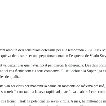
t amb un dels seus pilars defensius per a la temporada 25/26. Isak Mart
 què va demostrar ser una peça fonamental en l’esquema de Vlado Stev
nt va deixar clar que havia fitxat per marcar la diferència. Des dels pri
r tant el cos tècnic com els seus companys. El seu debut a la Superlliga e
des de qualitat.
 pista van ser claus per mantenir la calma en moments de màxima pressió
l seu treball constant i a la seva ràpida adaptació, va acabar el curs com
l cos tècnic, l’Isak ha potenciat les seves virtuts. A més, ha millorat de 