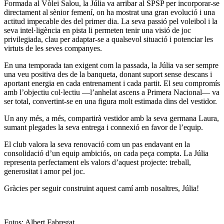
Formada al Vòlei Salou, la Júlia va arribar al SPSP per incorporar-se
directament al sènior femení, on ha mostrat una gran evolució i una
actitud impecable des del primer dia. La seva passió pel voleibol i la
seva intel·ligència en pista li permeten tenir una visió de joc
privilegiada, clau per adaptar-se a qualsevol situació i potenciar les
virtuts de les seves companyes.
En una temporada tan exigent com la passada, la Júlia va ser sempre
una veu positiva des de la banqueta, donant suport sense descans i
aportant energia en cada entrenament i cada partit. El seu compromís
amb l’objectiu col·lectiu —l’anhelat ascens a Primera Nacional— va
ser total, convertint-se en una figura molt estimada dins del vestidor.
Un any més, a més, compartirà vestidor amb la seva germana Laura,
sumant plegades la seva entrega i connexió en favor de l’equip.
El club valora la seva renovació com un pas endavant en la
consolidació d’un equip ambiciós, on cada peça compta. La Júlia
representa perfectament els valors d’aquest projecte: treball,
generositat i amor pel joc.
Gràcies per seguir construint aquest camí amb nosaltres, Júlia!
Fotos: Albert Fabregat