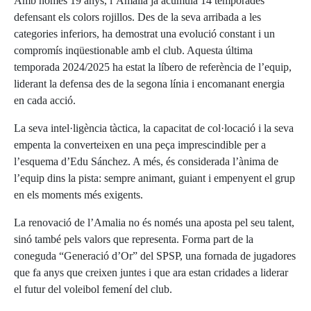
Amb només 19 anys, l’Amalia ja acumula 14 temporades
defensant els colors rojillos. Des de la seva arribada a les
categories inferiors, ha demostrat una evolució constant i un
compromís inqüestionable amb el club. Aquesta última
temporada 2024/2025 ha estat la líbero de referència de l’equip,
liderant la defensa des de la segona línia i encomanant energia
en cada acció.
La seva intel·ligència tàctica, la capacitat de col·locació i la seva
empenta la converteixen en una peça imprescindible per a
l’esquema d’Edu Sánchez. A més, és considerada l’ànima de
l’equip dins la pista: sempre animant, guiant i empenyent el grup
en els moments més exigents.
La renovació de l’Amalia no és només una aposta pel seu talent,
sinó també pels valors que representa. Forma part de la
coneguda “Generació d’Or” del SPSP, una fornada de jugadores
que fa anys que creixen juntes i que ara estan cridades a liderar
el futur del voleibol femení del club.