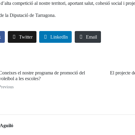
d’alta competició al nostre territori, aportant salut, cohesió social i proj
de la Diputació de Tarragona.
k
Twitter
LinkedIn
Email
Coneixes el nostre programa de promoció del
El projecte d
voleibol a les escoles?
Previous
Aguiló