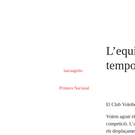
L’equ
Posted on
10 de juny de 2026
tempo
By
lauraaguilo
In
Primera Nacional
El Club Voleib
Volem agrair el
competició. L’a
els desplaçamen