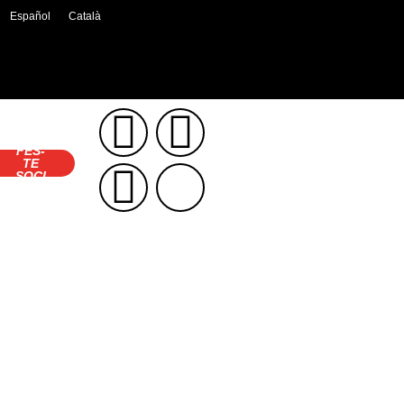
Español
Català
FES-
TE
SOCI