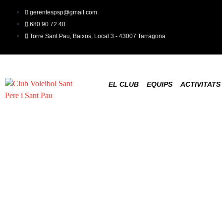
gerentespsp@gmail.com
680 90 72 40
Torre Sant Pau, Baixos, Local 3 - 43007 Tarragona
EL CLUB
EQUIPS
ACTIVITATS