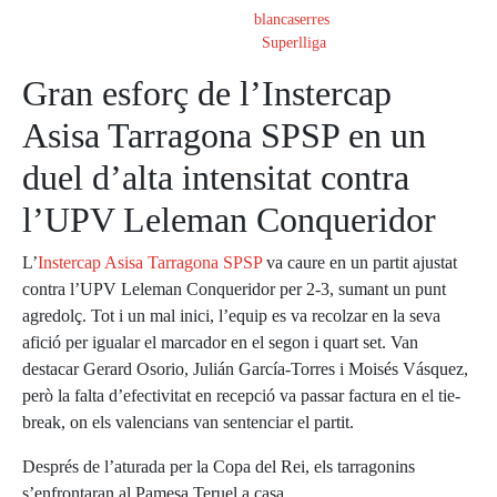
By
blancaserres
In
Superlliga
Gran esforç de l’Instercap
Asisa Tarragona SPSP en un
duel d’alta intensitat contra
l’UPV Leleman Conqueridor
L’
Instercap Asisa Tarragona SPSP
va caure en un partit ajustat
contra l’UPV Leleman Conqueridor per 2-3, sumant un punt
agredolç. Tot i un mal inici, l’equip es va recolzar en la seva
afició per igualar el marcador en el segon i quart set. Van
destacar Gerard Osorio, Julián García-Torres i Moisés Vásquez,
però la falta d’efectivitat en recepció va passar factura en el tie-
break, on els valencians van sentenciar el partit.
Després de l’aturada per la Copa del Rei, els tarragonins
s’enfrontaran al Pamesa Teruel a casa.