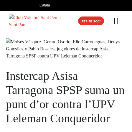
Català
FES-TE SOCI
Instercap Asisa
Tarragona SPSP suma un
punt d’or contra l’UPV
Leleman Conqueridor
Posted on
18 de febrer de 2025